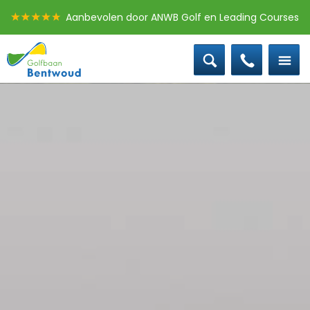
Aanbevolen door ANWB Golf en Leading Courses
0172 - 58 30 10
Offerte groepen
Baanstatus
Boek een les