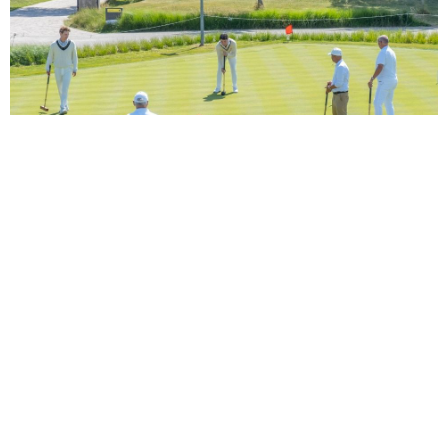
27 JUL 2026
Open NK Croquet - 7 t/m 20
september
Heb jij het tactische inzicht en de precisie om de
allereerste nationale croquettitel te pakken? Schrijf je
dan nu in!