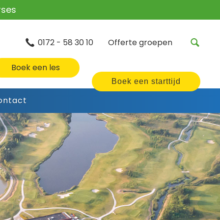
rses
0172 - 58 30 10
Offerte groepen
Boek een les
Boek een starttijd
ontact