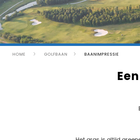
HOME
GOLFBAAN
BAANIMPRESSIE
Een
Het gras is altijd gree