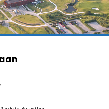
baan
o
. Ben je benieuwd hoe