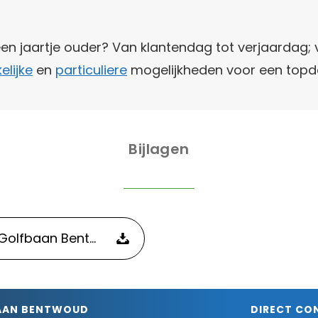
en jaartje ouder? Van klantendag tot verjaardag; v
elijke
en
particuliere
mogelijkheden voor een topd
Bijlagen
Presentatie Gerard Jol - Golfbaan Bentwoud - Jol Golf Design.pdf
BAAN BENTWOUD
DIRECT CO