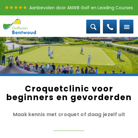
Aanbevolen door ANWB Golf en Leading Courses
0172 - 58 30 10
Offerte groepen
Baanstatus
Boek een les
Croquetclinic voor
beginners en gevorderden
Maak kennis met croquet of daag jezelf uit