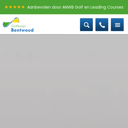
Aanbevolen door ANWB Golf en Leading Courses
0172 - 58 30 10
Offerte groepen
Baanstatus
Boek een les