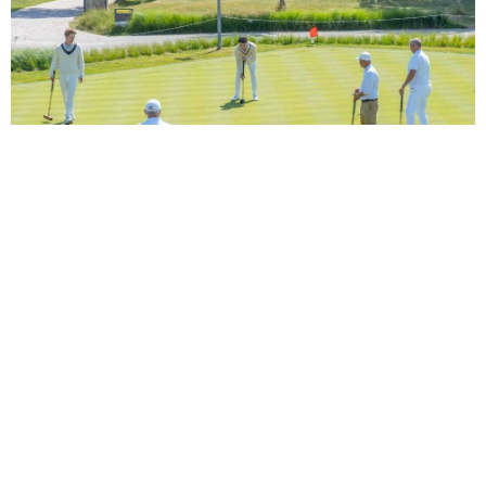
27 JUL 2026
Open NK Croquet - 7 t/m 20
september
Heb jij het tactische inzicht en de precisie om de
allereerste nationale croquettitel te pakken? Schrijf je
dan nu in!